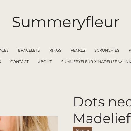
Summeryfleur
ACES
BRACELETS
RINGS
PEARLS
SCRUNCHIES
S
CONTACT
ABOUT
SUMMERYFLEUR X MADELIEF WIJN
Dots nec
Madelief
Nieuw