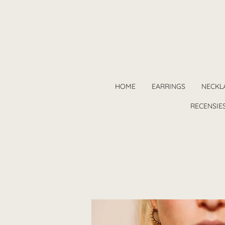
Ga
direct
naar
de
hoofdinhoud
HOME
EARRINGS
NECKL
RECENSIE