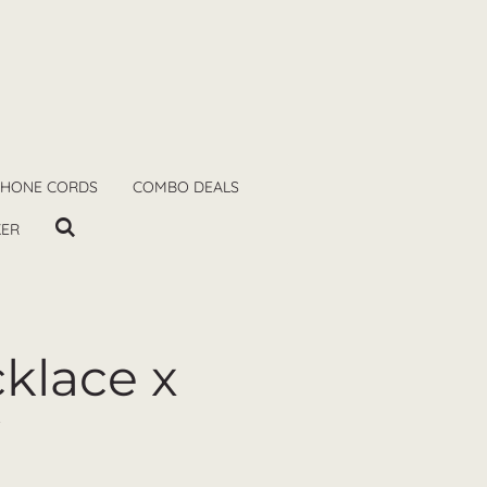
PHONE CORDS
COMBO DEALS
KER
klace x