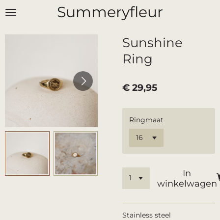
Summeryfleur
Ga
direct
naar
Sunshine
de
hoofdinhoud
Ring
€ 29,95
Ringmaat
In
winkelwagen
Stainless steel