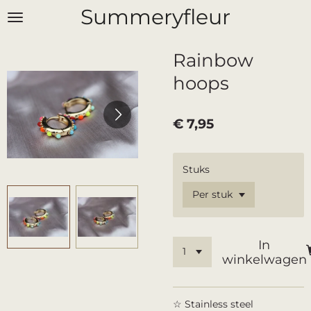
Summeryfleur
Ga
direct
naar
Rainbow
de
hoofdinhoud
hoops
€ 7,95
Stuks
In
winkelwagen
☆ Stainless steel